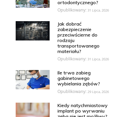
ortodontycznego?
Opublikowany:
31 Lipca, 2026
Jak dobrać
zabezpieczenie
przeciwścierne do
rodzaju
transportowanego
materiału?
Opublikowany:
31 Lipca, 2026
Ile trwa zabieg
gabinetowego
wybielania zębów?
Opublikowany:
29 Lipca, 2026
Kiedy natychmiastowy
implant po wyrwaniu
zęba nie jest możliwy?