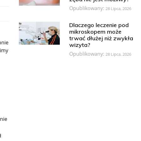
Opublikowany:
28 Lipca, 2026
Dlaczego leczenie pod
mikroskopem może
trwać dłużej niż zwykła
pnie
wizyta?
wimy
Opublikowany:
28 Lipca, 2026
nie
ą