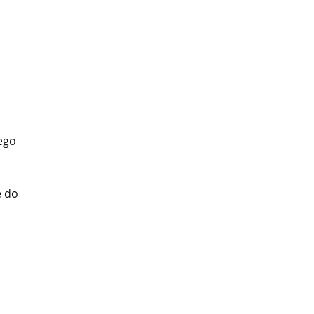
ego
e do