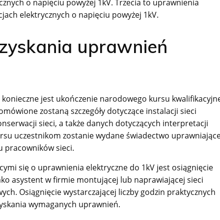
cznych o napięciu powyżej 1kV. Trzecia to uprawnienia
cjach elektrycznych o napięciu powyżej 1kV.
uzyskania uprawnień
, konieczne jest ukończenie narodowego kursu kwalifikacyjn
omówione zostaną szczegóły dotyczące instalacji sieci
serwacji sieci, a także danych dotyczących interpretacji
ursu uczestnikom zostanie wydane świadectwo uprawniając
u pracowników sieci.
i się o uprawnienia elektryczne do 1kV jest osiągnięcie
o asystent w firmie montującej lub naprawiającej sieci
ych. Osiągnięcie wystarczającej liczby godzin praktycznych
zyskania wymaganych uprawnień.