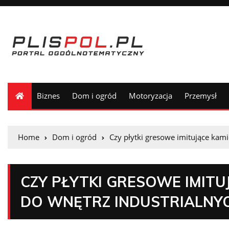
Biznes
Dom i ogród
Motoryzacja
Przemysł
Home
Dom i ogród
Czy płytki gresowe imitujące kam
CZY PŁYTKI GRESOWE IMITU
DO WNĘTRZ INDUSTRIALNY