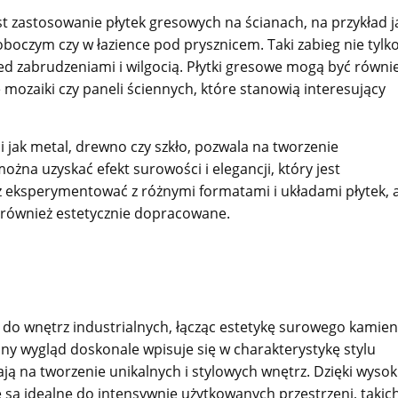
t zastosowanie płytek gresowych na ścianach, na przykład j
oboczym czy w łazience pod prysznicem. Taki zabieg nie tylk
ed zabrudzeniami i wilgocią. Płytki gresowe mogą być równi
mozaiki czy paneli ściennych, które stanowią interesujący
 jak metal, drewno czy szkło, pozwala na tworzenie
żna uzyskać efekt surowości i elegancji, który jest
eż eksperymentować z różnymi formatami i układami płytek, 
le również estetycznie dopracowane.
o wnętrz industrialnych, łącząc estetykę surowego kamien
lny wygląd doskonale wpisuje się w charakterystykę stylu
ją na tworzenie unikalnych i stylowych wnętrz. Dzięki wysok
 są idealne do intensywnie użytkowanych przestrzeni, takich