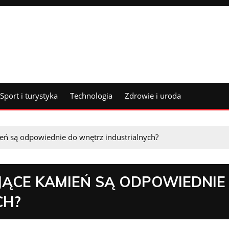
Sport i turystyka
Technologia
Zdrowie i uroda
ień są odpowiednie do wnętrz industrialnych?
JĄCE KAMIEŃ SĄ ODPOWIEDNIE
CH?