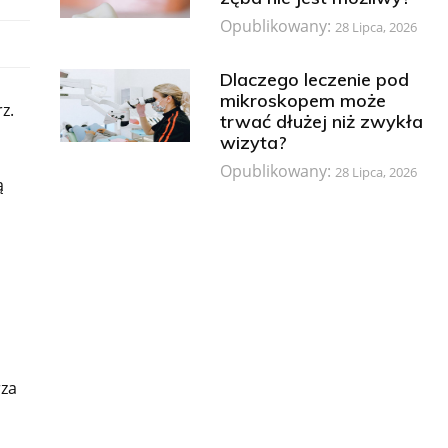
Opublikowany:
28 Lipca, 2026
Dlaczego leczenie pod
mikroskopem może
z.
trwać dłużej niż zwykła
wizyta?
Opublikowany:
28 Lipca, 2026
ą
rza