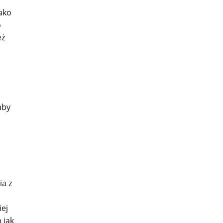
ako
o
eż
aby
ia z
iej
 jak