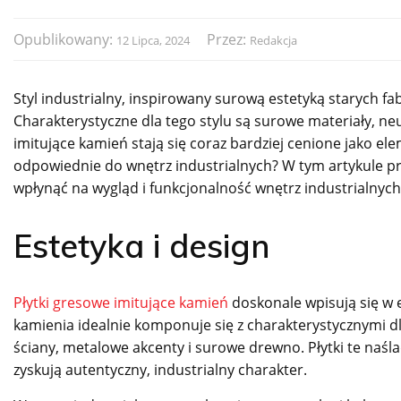
Opublikowany:
Przez:
12 Lipca, 2024
Redakcja
Styl industrialny, inspirowany surową estetyką starych fa
Charakterystyczne dla tego stylu są surowe materiały, neu
imitujące kamień stają się coraz bardziej cenione jako e
odpowiednie do wnętrz industrialnych? W tym artykule prz
wpłynąć na wygląd i funkcjonalność wnętrz industrialnych
Estetyka i design
Płytki gresowe imitujące kamień
doskonale wpisują się w e
kamienia idealnie komponuje się z charakterystycznymi dl
ściany, metalowe akcenty i surowe drewno. Płytki te naśla
zyskują autentyczny, industrialny charakter.