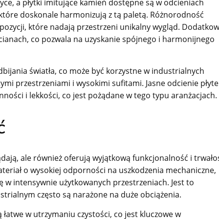
yce, a płytki imitujące kamień dostępne są w odcieniach
 które doskonale harmonizują z tą paletą. Różnorodność
ozycji, które nadają przestrzeni unikalny wygląd. Dodatkow
ścianach, co pozwala na uzyskanie spójnego i harmonijnego
bijania światła, co może być korzystne w industrialnych
ymi przestrzeniami i wysokimi sufitami. Jasne odcienie płyte
ości i lekkości, co jest pożądane w tego typu aranżacjach.
ć
dają, ale również oferują wyjątkową funkcjonalność i trwało
 materiał o wysokiej odporności na uszkodzenia mechaniczne,
ię w intensywnie użytkowanych przestrzeniach. Jest to
strialnym często są narażone na duże obciążenia.
 łatwe w utrzymaniu czystości, co jest kluczowe w