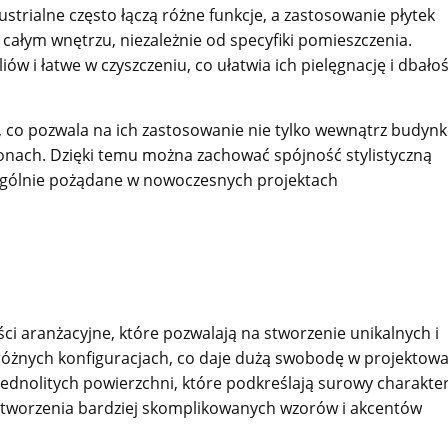
ustrialne często łączą różne funkcje, a zastosowanie płytek
ałym wnętrzu, niezależnie od specyfiki pomieszczenia.
ów i łatwe w czyszczeniu, co ułatwia ich pielęgnację i dbało
, co pozwala na ich zastosowanie nie tylko wewnątrz budyn
konach. Dzięki temu można zachować spójność stylistyczną
zególnie pożądane w nowoczesnych projektach
ci aranżacyjne, które pozwalają na stworzenie unikalnych i
różnych konfiguracjach, co daje dużą swobodę w projektow
 jednolitych powierzchni, które podkreślają surowy charakte
 tworzenia bardziej skomplikowanych wzorów i akcentów