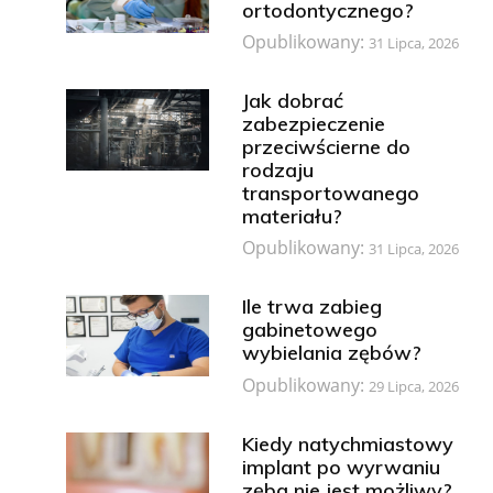
ortodontycznego?
Opublikowany:
31 Lipca, 2026
Jak dobrać
zabezpieczenie
przeciwścierne do
rodzaju
transportowanego
materiału?
Opublikowany:
31 Lipca, 2026
Ile trwa zabieg
gabinetowego
wybielania zębów?
Opublikowany:
29 Lipca, 2026
Kiedy natychmiastowy
implant po wyrwaniu
zęba nie jest możliwy?