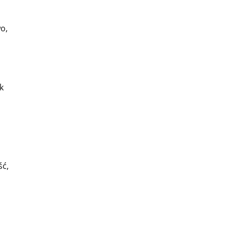
o,
k
ść,