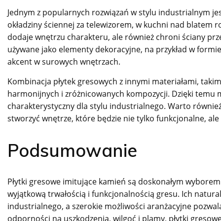
Jednym z popularnych rozwiązań w stylu industrialnym jes
okładziny ściennej za telewizorem, w kuchni nad blatem r
dodaje wnętrzu charakteru, ale również chroni ściany prz
używane jako elementy dekoracyjne, na przykład w formie 
akcent w surowych wnętrzach.
Kombinacja płytek gresowych z innymi materiałami, takimi
harmonijnych i zróżnicowanych kompozycji. Dzięki temu mo
charakterystyczny dla stylu industrialnego. Warto równi
stworzyć wnętrze, które będzie nie tylko funkcjonalne, a
Podsumowanie
Płytki gresowe imitujące kamień są doskonałym wyborem d
wyjątkową trwałością i funkcjonalnością gresu. Ich natura
industrialnego, a szerokie możliwości aranżacyjne pozwala
odporności na uszkodzenia, wilgoć i plamy, płytki gresowe