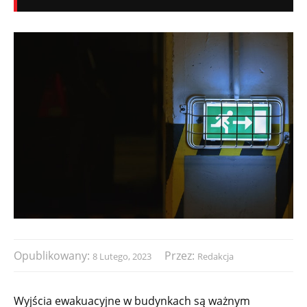
Opublikowany:
Przez:
8 Lutego, 2023
Redakcja
Wyjścia ewakuacyjne w budynkach są ważnym