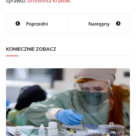
sprawdź:
ortodonta Kraków
.
Nawigacja
Poprzedni
Następny
wpisu
KONIECZNIE ZOBACZ