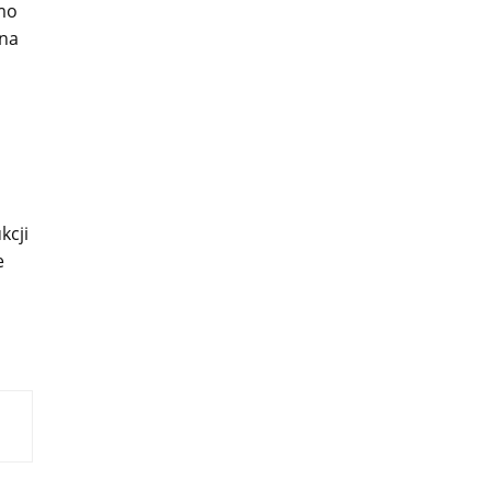
mo
 na
kcji
e