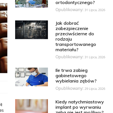
ortodontycznego?
Opublikowany:
31 Lipca, 2026
Jak dobrać
zabezpieczenie
przeciwścierne do
rodzaju
transportowanego
materiału?
Opublikowany:
31 Lipca, 2026
Ile trwa zabieg
gabinetowego
wybielania zębów?
Opublikowany:
29 Lipca, 2026
Kiedy natychmiastowy
ią
implant po wyrwaniu
es
zęba nie jest możliwy?