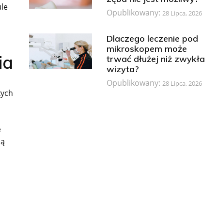
ule
Opublikowany:
28 Lipca, 2026
Dlaczego leczenie pod
mikroskopem może
ia
trwać dłużej niż zwykła
wizyta?
Opublikowany:
28 Lipca, 2026
zych
e
ją