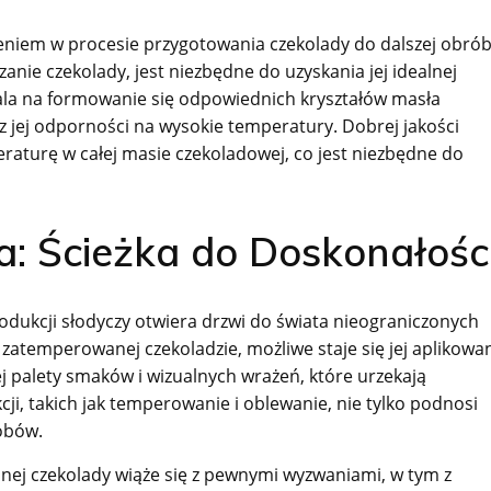
eniem w procesie przygotowania czekolady do dalszej obrób
nie czekolady, jest niezbędne do uzyskania jej idealnej
wala na formowanie się odpowiednich kryształów masła
az jej odporności na wysokie temperatury. Dobrej jakości
turę w całej masie czekoladowej, co jest niezbędne do
a: Ścieżka do Doskonałośc
dukcji słodyczy otwiera drzwi do świata nieograniczonych
e zatemperowanej czekoladzie, możliwe staje się jej aplikowa
 palety smaków i wizualnych wrażeń, które urzekają
, takich jak temperowanie i oblewanie, nie tylko podnosi
robów.
nej czekolady wiąże się z pewnymi wyzwaniami, w tym z