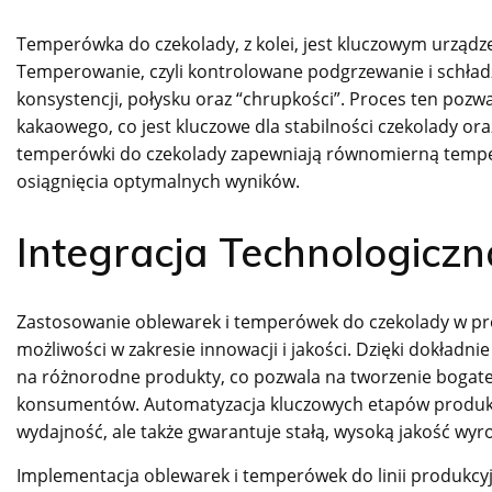
Temperówka do czekolady, z kolei, jest kluczowym urządz
Temperowanie, czyli kontrolowane podgrzewanie i schładza
konsystencji, połysku oraz “chrupkości”. Proces ten poz
kakaowego, co jest kluczowe dla stabilności czekolady or
temperówki do czekolady zapewniają równomierną tempera
osiągnięcia optymalnych wyników.
Integracja Technologiczn
Zastosowanie oblewarek i temperówek do czekolady w pro
możliwości w zakresie innowacji i jakości. Dzięki dokładni
na różnorodne produkty, co pozwala na tworzenie bogatej
konsumentów. Automatyzacja kluczowych etapów produkcji
wydajność, ale także gwarantuje stałą, wysoką jakość wy
Implementacja oblewarek i temperówek do linii produkcyj