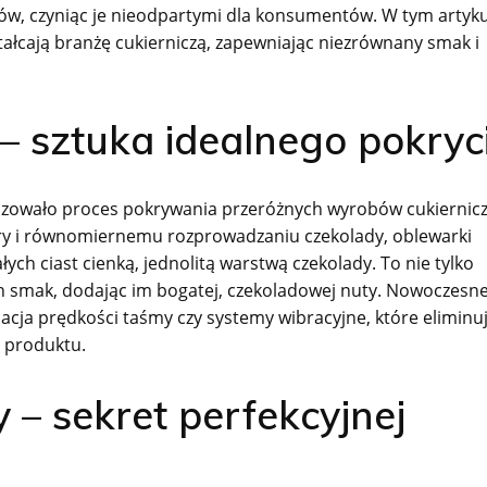
tów, czyniąc je nieodpartymi dla konsumentów. W tym artyk
ształcają branżę cukierniczą, zapewniając niezrównany smak i
– sztuka idealnego pokryc
nizowało proces pokrywania przeróżnych wyrobów cukiernic
tury i równomiernemu rozprowadzaniu czekolady, oblewarki
łych ciast cienką, jednolitą warstwą czekolady. To nie tylko
ch smak, dodając im bogatej, czekoladowej nuty. Nowoczesn
lacja prędkości taśmy czy systemy wibracyjne, które eliminu
 produktu.
– sekret perfekcyjnej