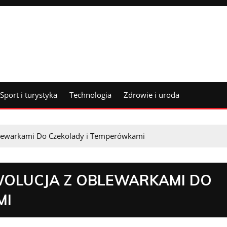
Sport i turystyka
Technologia
Zdrowie i uroda
blewarkami Do Czekolady i Temperówkami
WOLUCJA Z OBLEWARKAMI DO
MI