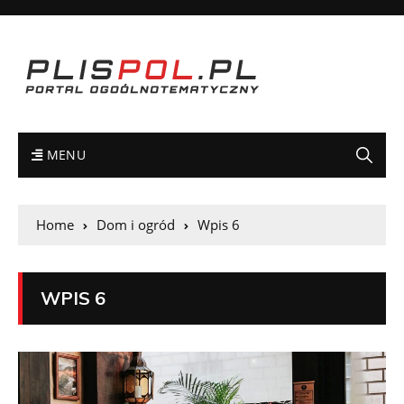
MENU
Home
Dom i ogród
Wpis 6
WPIS 6