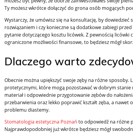
możesz być pewny, że dobrze zainwestowałeś swoje pieniąd
Ty możesz wkrótce dołączyć do grona osób mogących po
Wystarczy, że umówisz się na konsultację, by dowiedzieć 
rozwiązaniem i czy konieczne są dodatkowe zabiegi przed 
pytanie dotyczącego kosztu licówek. Z pewnością licówki 
ograniczone możliwości finansowe, to będziesz mógł skor
Dlaczego warto zdecydow
Obecnie można upiększyć swoje zęby na różne sposoby. 
protetycznymi, które mogą pozostawać w dobrym stanie na
materiał i odpowiednie przygotowanie zębów do nałożenia
przebarwienia oraz lekko poprawić kształt zęba, a nawet
problemu diastemy.
Stomatologia estetyczna Poznań
to odpowiedź na różne po
Najprawdopodobniej już wkrótce będziesz mógł swobodnie