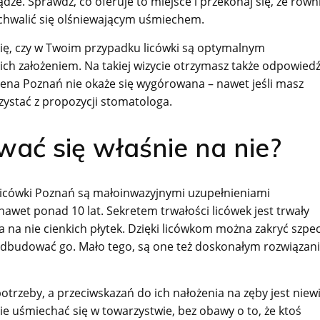
ze. Sprawdź, co oferuje to miejsce i przekonaj się, że równ
chwalić się olśniewającym uśmiechem.
się, czy w Twoim przypadku licówki są optymalnym
ich założeniem. Na takiej wizycie otrzymasz także odpowied
cena Poznań nie okaże się wygórowana – nawet jeśli masz
zystać z propozycji stomatologa.
ać się właśnie na nie?
Licówki Poznań są małoinwazyjnymi uzupełnieniami
wet ponad 10 lat. Sekretem trwałości licówek jest trwały
 na nie cienkich płytek. Dzięki licówkom można zakryć szpe
 odbudować go. Mało tego, są one też doskonałym rozwiąza
trzeby, a przeciwskazań do ich nałożenia na zęby jest niewi
 uśmiechać się w towarzystwie, bez obawy o to, że ktoś