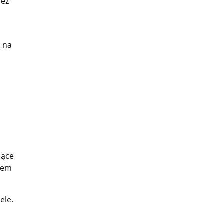
ież
ź na
cące
niem
ele.