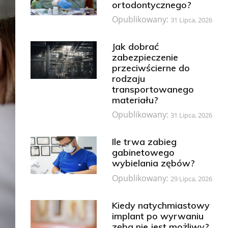
ortodontycznego?
Opublikowany:
31 Lipca, 2026
Jak dobrać
zabezpieczenie
przeciwścierne do
rodzaju
transportowanego
materiału?
Opublikowany:
31 Lipca, 2026
Ile trwa zabieg
gabinetowego
wybielania zębów?
Opublikowany:
29 Lipca, 2026
Kiedy natychmiastowy
implant po wyrwaniu
zęba nie jest możliwy?