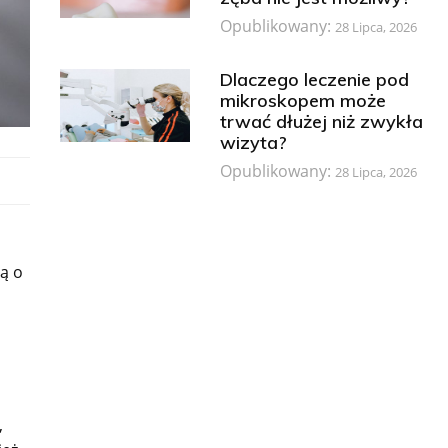
Opublikowany:
28 Lipca, 2026
Dlaczego leczenie pod
mikroskopem może
trwać dłużej niż zwykła
wizyta?
Opublikowany:
28 Lipca, 2026
lą o
,