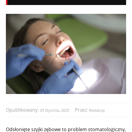
Opublikowany:
Przez:
29 Stycznia, 2025
Redakcja
Odsłonięte szyjki zębowe to problem stomatologiczny,