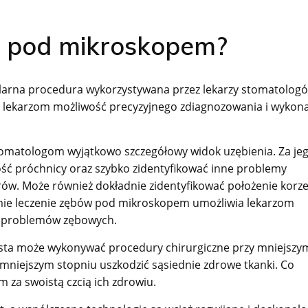
w pod mikroskopem?
larna procedura wykorzystywana przez lekarzy stomatolog
je lekarzom możliwość precyzyjnego zdiagnozowania i wykon
omatologom wyjątkowo szczegółowy widok uzębienia. Za je
ość próchnicy oraz szybko zidentyfikować inne problemy
. Może również dokładnie zidentyfikować położenie korzen
umie leczenie zębów pod mikroskopem umożliwia lekarzom
ch problemów zębowych.
tysta może wykonywać procedury chirurgiczne przy mniejszy
mniejszym stopniu uszkodzić sąsiednie zdrowe tkanki. Co
 za swoistą czcią ich zdrowiu.