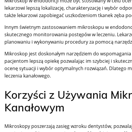
Mikroskop w endodoncji może być stosowany w celu ocen
lekarzowi lepszą lokalizację, charakteryzację i wybór o
także lekarzowi zapobiegać uszkodzeniom tkanek zęba po
Innym świetnym zastosowaniem mikroskopu w endodoncji 
skutecznego monitorowania postępów w leczeniu. Lekarze
planowaniu i wykonywaniu procedury za pomocą narzędzi
Mikroskop jest doskonałym narzędziem do wspomagania 
pacjentom lepszą opiekę pozwalając im szybciej i skuteczn
ocenę sytuacji i wybór optymalnych rozwiązań. Dlatego m
leczenia kanałowego.
Korzyści z Używania Mik
Kanałowym
Mikroskopy poszerzają zasięg wzroku dentystów, pozwalaj