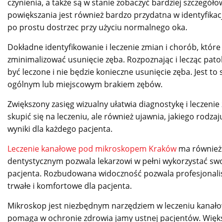
czynienia, a także są w stanie zobaczyć bardziej szczegół
powiększania jest również bardzo przydatna w identyfikac
po prostu dostrzec przy użyciu normalnego oka.
Dokładne identyfikowanie i leczenie zmian i chorób, które
zminimalizować usunięcie zęba. Rozpoznając i lecząc pa
być leczone i nie będzie konieczne usunięcie zęba. Jest t
ogólnym lub miejscowym brakiem zębów.
Zwiększony zasięg wizualny ułatwia diagnostykę i leczenie
skupić się na leczeniu, ale również ujawnia, jakiego rod
wyniki dla każdego pacjenta.
Leczenie kanałowe pod mikroskopem Kraków
ma również 
dentystycznym pozwala lekarzowi w pełni wykorzystać swo
pacjenta. Rozbudowana widoczność pozwala profesjonalis
trwałe i komfortowe dla pacjenta.
Mikroskop jest niezbędnym narzędziem w leczeniu kanało
pomaga w ochronie zdrowia jamy ustnej pacjentów. Więks