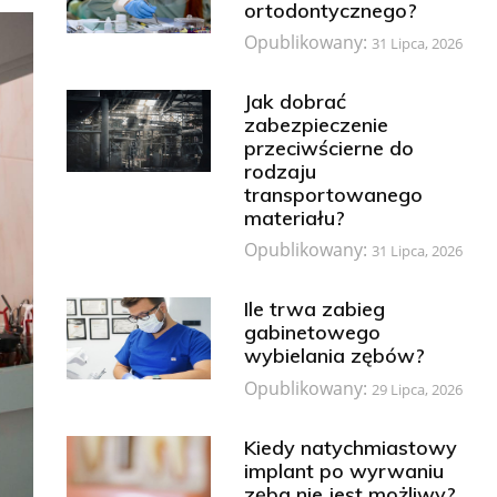
ortodontycznego?
Opublikowany:
31 Lipca, 2026
Jak dobrać
zabezpieczenie
przeciwścierne do
rodzaju
transportowanego
materiału?
Opublikowany:
31 Lipca, 2026
Ile trwa zabieg
gabinetowego
wybielania zębów?
Opublikowany:
29 Lipca, 2026
Kiedy natychmiastowy
implant po wyrwaniu
zęba nie jest możliwy?