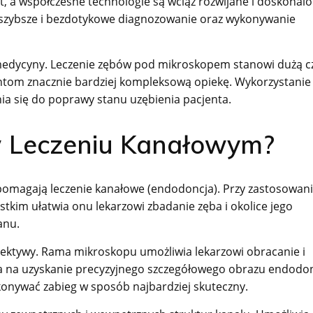
, a współczesne technologie są wciąż rozwijane i doskonalo
 szybsze i bezdotykowe diagnozowanie oraz wykonywanie
ną medycyny. Leczenie zębów pod mikroskopem stanowi dużą c
ntom znacznie bardziej kompleksową opiekę. Wykorzystanie
ia się do poprawy stanu uzębienia pacjenta.
 Leczeniu Kanałowym?
spomagają leczenie kanałowe (endodoncja). Przy zastosowan
stkim ułatwia onu lekarzowi zbadanie zęba i okolice jego
anu.
iektywy. Rama mikroskopu umożliwia lekarzowi obracanie i
a na uzyskanie precyzyjnego szczegółowego obrazu endodon
onywać zabieg w sposób najbardziej skuteczny.