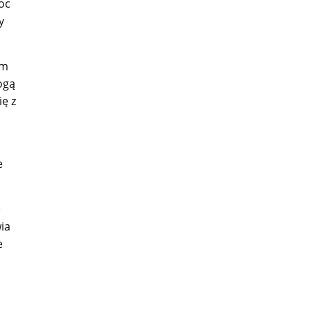
oc
y
om
ogą
ię z
e
e
ia
e