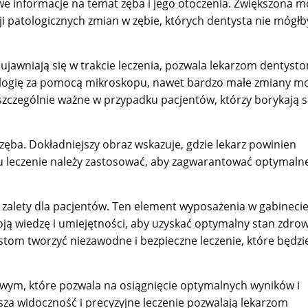
owe informacje na temat zęba i jego otoczenia. Zwiększona m
ji patologicznych zmian w zębie, których dentysta nie mógłb
 ujawniają się w trakcie leczenia, pozwala lekarzom dentyst
tologię za pomocą mikroskopu, nawet bardzo małe zmiany m
o szczególnie ważne w przypadku pacjentów, którzy borykają s
 zęba. Dokładniejszy obraz wskazuje, gdzie lekarz powinien
zaju leczenie należy zastosować, aby zagwarantować optymaln
zalety dla pacjentów. Ten element wyposażenia w gabineci
ją wiedzę i umiejętności, aby uzyskać optymalny stan zdrow
tom tworzyć niezawodne i bezpieczne leczenie, które będzi
wym, które pozwala na osiągnięcie optymalnych wyników i
za widoczność i precyzyjne leczenie pozwalają lekarzom