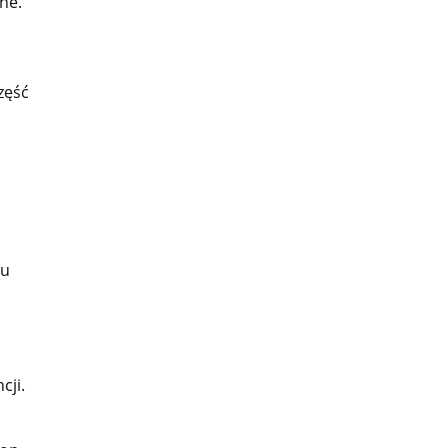
ne.
zęść
iu
cji.