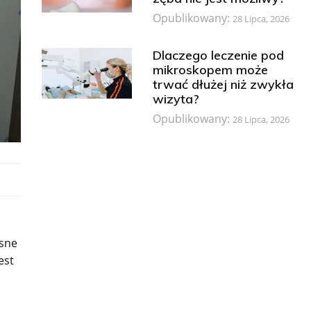
Opublikowany:
28 Lipca, 2026
Dlaczego leczenie pod
mikroskopem może
trwać dłużej niż zwykła
wizyta?
Opublikowany:
28 Lipca, 2026
esne
est