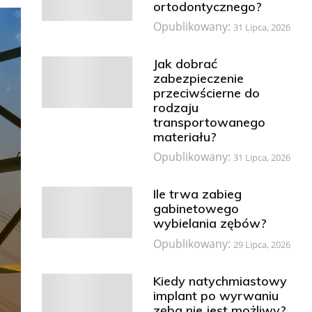
ortodontycznego?
Opublikowany:
31 Lipca, 2026
Jak dobrać
zabezpieczenie
przeciwścierne do
rodzaju
transportowanego
materiału?
Opublikowany:
31 Lipca, 2026
Ile trwa zabieg
gabinetowego
wybielania zębów?
Opublikowany:
29 Lipca, 2026
Kiedy natychmiastowy
implant po wyrwaniu
zęba nie jest możliwy?