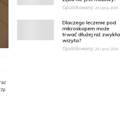
Opublikowany:
28 Lipca, 2026
Dlaczego leczenie pod
mikroskopem może
trwać dłużej niż zwykła
wizyta?
Opublikowany:
28 Lipca, 2026
raz
zy.