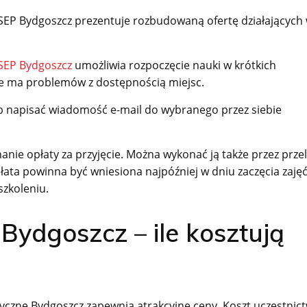
EP Bydgoszcz prezentuje rozbudowaną ofertę działających
SEP Bydgoszcz
umożliwia rozpoczęcie nauki w krótkich
ie ma problemów z dostępnością miejsc.
lub napisać wiadomość e-mail do wybranego przez siebie
nie opłaty za przyjęcie. Można wykonać ją także przez prze
ata powinna być wniesiona najpóźniej w dniu zaczęcia zajęć
szkoleniu.
Bydgoszcz – ile kosztują
czne Bydgoszcz zapewnia atrakcyjne ceny. Koszt uczestnic